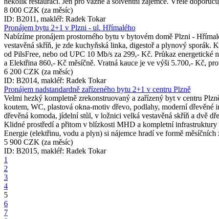
několik restaurací. Jen pro vážné a solventní zájemce. Vřele doporuč
8 000 CZK
(za měsíc)
ID: B2011, makléř: Radek Tokar
Pronájem bytu 2+1 v Plzni - ul. Hřímalého
Nabízíme pronájem prostorného bytu v bytovém domě Plzni - Hřímalého
vestavěná skříň, je zde kuchyňská linka, digestoř a plynový sporák. 
od PilsFree, nebo od UPC 10 Mb/s za 299,- Kč. Průkaz energetické n
a Elektřina 860,- Kč měsíčně. Vratná kauce je ve výši 5.700,- Kč, pr
6 200 CZK
(za měsíc)
ID: B2014, makléř: Radek Tokar
Pronájem nadstandardně zařízeného bytu 2+1 v centru Plzně
Velmi hezký kompletně zrekonstruovaný a zařízený byt v centru Plz
koutem, WC, plastová okna-motiv dřevo, podlahy, moderní dřevěné i
dřevěná komoda, jídelní stůl, v ložnici velká vestavěná skříň a dvě dř
Klidné prostředí a přitom v blízkosti MHD a kompletní infrastruktury
Energie (elektřinu, vodu a plyn) si nájemce hradí ve formě měsíčních
5 900 CZK
(za měsíc)
ID: B2015, makléř: Radek Tokar
1
2
3
4
5
6
7