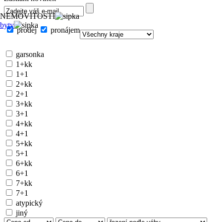
NEMOVITOSTI
byty
prodej
pronájem
garsonka
1+kk
1+1
2+kk
2+1
3+kk
3+1
4+kk
4+1
5+kk
5+1
6+kk
6+1
7+kk
7+1
atypický
jiný