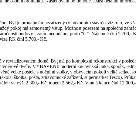
ujeme osobní prohlídku. Nastěhování po dohodě. Další detailní informac
. Byt je pronajímán nezařízený (v původním stavu) - viz foto, ve všec
Každý pokoj má samostatný vstup. Možnost posezení na společné zahrádce
áročnosti budovy - zatím nedodáno, proto "G". Nájemné činí 5.700,- K
ovize RK činí 5.700,- Kč.
ně v revitalizovaném domě. Byt má po komplexní rekonstrukci v posle
nteriérové dveře. VYBAVENÍ: moderní kuchyňská linka, sporák, lednice
evěné velké postele s nočními stolky, v obývacím pokoji velká sedací sou
 (škola, školka, pošta, zdravotnické zařízení, supermarket Tesco). Prů
 záloh ve výši 2.300,- Kč, topení 2.562,- Kč. Vratná kauce činí 12.000