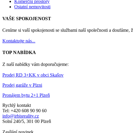
Komerční prostory
Ostatní nemovitosti
VAŠE SPOKOJENOST
Ceníme si vaší spokojenosti se službami naší společnosti a doufáme, ž
Kontaktujte nás...
TOP NABÍDKA
Z naší nabídky vám doporučujeme:
Prodej RD 3+KK v obci Skašov
Prodej garáže v Plzni
Pronájem bytu 2+1 Plzeň
Rychlý kontakt
Tel: +420 608 90 90 60
info@irbisreality.cz
Solní 240/5, 301 00 Plzeň
Zasílání novinek