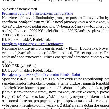
Vyhledané nemovitosti
Pronájem bytu 3+1 v historickém centru Plzně
Nabízíme exklusivně dlouhodobý pronájem prostorného stylového by
sporákem. Vytápění bytu zajišťuje nový plynový kotel a ohřev vody 
4,5 m² a také velké půdní prostory. Výborná občanská vybavenost a
osoby). Plyn cca. 2000 Kč a elektřina cca. 800 Kč/měs. se převádějí
7 000 CZK
(za měsíc)
ID: B2003, makléř: Radek Tokar
Pronájem garsoniéry v Plzni Doubravce
Nabízíme exkluzivně pronájem garsonky v Plzni - Doubravka. Nové pl
velkou obývací stěnou po celé délce místnosti, TV, set top boxem. 
současné době renovován. Průkaz energetické náročnosti budovy - za
nájem.
3 000 CZK
(za měsíc)
ID: B2004, makléř: Radek Tokar
Pronájem bytu 2+kk (49 m²) v centru Plzně - Solní
Společnost IRBIS REALITY s.r.o. Vám exkluzivně zprostředkuje pronáj
samotném srdci historického centra, v těsné blízkosti náměstí Repu
s kuchyňským koutem s prostornou dřevěnou kuchyňskou linkou, jejíž 
jádro a sádrokartonové stropy, nové rozvody elektrické energie, plov
Byt je částečně zařízen: kuchyňská linka s plynovým sporákem a el. t
dále domácí telefon, pro příjem TV je k dispozici kabelová TV (O2),
vybavenost (nedaleko domu večerka, Žabka) a velmi dobrá dostupnost 