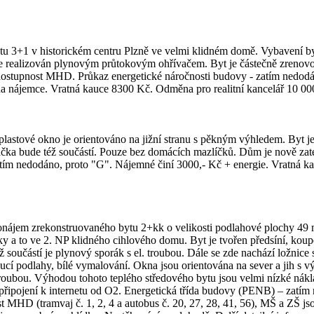
tu 3+1 v historickém centru Plzně ve velmi klidném domě. Vybavení 
je realizován plynovým průtokovým ohřívačem. Byt je částečně zrenovo
 dostupnost MHD. Průkaz energetické náročnosti budovy - zatím nedod
 na nájemce. Vratná kauce 8300 Kč. Odměna pro realitní kancelář 10 0
astové okno je orientováno na jižní stranu s pěkným výhledem. Byt je
Pračka bude též součástí. Pouze bez domácích mazlíčků. Dům je nově z
tím nedodáno, proto "G". Nájemné činí 3000,- Kč + energie. Vratná ka
em zrekonstruovaného bytu 2+kk o velikosti podlahové plochy 49 m² v P
bliky a to ve 2. NP klidného cihlového domu. Byt je tvořen předsíní
součástí je plynový sporák s el. troubou. Dále se zde nachází ložnice
oucí podlahy, bílé vymalování. Okna jsou orientována na sever a jih s 
roubou. Výhodou tohoto teplého středového bytu jsou velmi nízké nákla
 připojení k internetu od O2. Energetická třída budovy (PENB) – zatím 
MHD (tramvaj č. 1, 2, 4 a autobus č. 20, 27, 28, 41, 56), MŠ a ZŠ jso