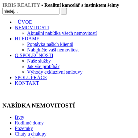
IRBIS REALITY
▪ Realitní kancelář s instinktem šelmy
ÚVOD
NEMOVITOSTI
Aktuální nabídka všech nemovitostí
HLEDÁME
Poptávka našich klientů
Nabídněte vaši nemovitost
O SPOLEČNOSTI
Naše služby
Jak vše probíhá?
Výhody exkluzivní smlouvy
SPOLUPRÁCE
KONTAKT
NABÍDKA NEMOVITOSTÍ
Byty
Rodinné domy
Pozemky
Chaty a chalupy