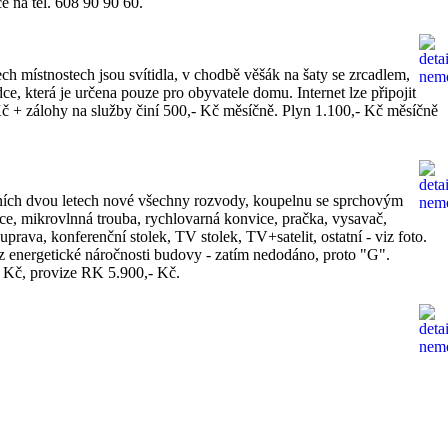
e na tel. 608 90 90 60.
h místnostech jsou svítidla, v chodbě věšák na šaty se zrcadlem,
, která je určena pouze pro obyvatele domu. Internet lze připojit
č + zálohy na služby činí 500,- Kč měsíčně. Plyn 1.100,- Kč měsíčně
dních dvou letech nové všechny rozvody, koupelnu se sprchovým
, mikrovlnná trouba, rychlovarná konvice, pračka, vysavač,
prava, konferenční stolek, TV stolek, TV+satelit, ostatní - viz foto.
kaz energetické náročnosti budovy - zatím nedodáno, proto "G".
,- Kč, provize RK 5.900,- Kč.