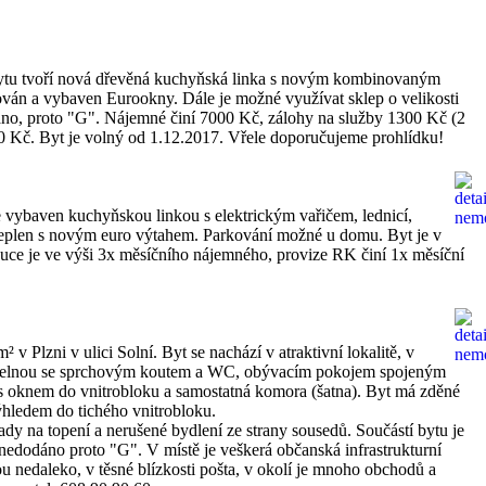
bytu tvoří nová dřevěná kuchyňská linka s novým kombinovaným
ván a vybaven Eurookny. Dále je možné využívat sklep o velikosti
áno, proto "G". Nájemné činí 7000 Kč, zálohy na služby 1300 Kč (2
00 Kč. Byt je volný od 1.12.2017. Vřele doporučujeme prohlídku!
 vybaven kuchyňskou linkou s elektrickým vařičem, lednicí,
ateplen s novým euro výtahem. Parkování možné u domu. Byt je v
uce je ve výši 3x měsíčního nájemného, provize RK činí 1x měsíční
lzni v ulici Solní. Byt se nachází v atraktivní lokalitě, v
, koupelnou se sprchovým koutem a WC, obývacím pokojem spojeným
 s oknem do vnitrobloku a samostatná komora (šatna). Byt má zděné
výhledem do tichého vnitrobloku.
dy na topení a nerušené bydlení ze strany sousedů. Součástí bytu je
nedodáno proto "G". V místě je veškerá občanská infrastrukturní
u nedaleko, v těsné blízkosti pošta, v okolí je mnoho obchodů a