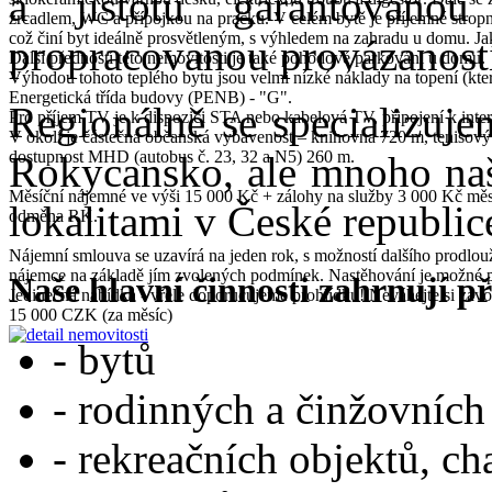
a jistotu garantovanou
zrcadlem, WC a přípojkou na pračku. V celém bytě je příjemné stropní
což činí byt ideálně prosvětleným, s výhledem na zahradu u domu. Jako
propracovanou provázaností
Další předností této nemovitosti je také pohodové parkování u domu.
Výhodou tohoto teplého bytu jsou velmi nízké náklady na topení (kter
Energetická třída budovy (PENB) - "G".
Regionálně se specializuje
Pro příjem TV je k dispozici STA nebo kabelová TV, připojení k inter
V okolí je částečná občanská vybavenost – knihovna 720 m, tenisový 
dostupnost MHD (autobus č. 23, 32 a N5) 260 m.
Rokycansko, ale mnoho naši
Měsíční nájemné ve výši 15 000 Kč + zálohy na služby 3 000 Kč měsí
lokalitami v České republic
odměna RK.
Nájemní smlouva se uzavírá na jeden rok, s možností dalšího prodlouž
nájemce na základě jím zvolených podmínek. Nastěhování je možné p
Naše hlavní činnosti zahrnují 
Jedinečná nabídka - vřele doporučujeme prohlídku! Neváhejte si zavol
15 000 CZK
(za měsíc)
- bytů
- rodinných a činžovníc
- rekreačních objektů, ch