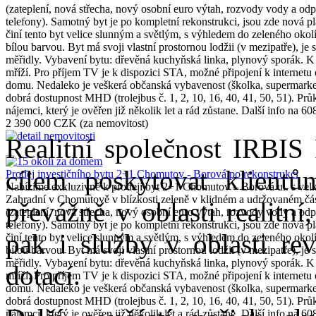
(zateplení, nová střecha, nový osobní euro výtah, rozvody vody a od
telefony). Samotný byt je po kompletní rekonstrukci, jsou zde nová p
činí tento byt velice slunným a světlým, s výhledem do zeleného oko
bílou barvou. Byt má svoji vlastní prostornou lodžii (v mezipatře), je 
měřidly. Vybavení bytu: dřevěná kuchyňská linka, plynový sporák. K b
mříží. Pro příjem TV je k dispozici STA, možné připojení k intern
domu. Nedaleko je veškerá občanská vybavenost (školka, supermarket 
dobrá dostupnost MHD (trolejbus č. 1, 2, 10, 16, 40, 41, 50, 51). P
nájemci, který je ověřen již několik let a rád zůstane. Další info na 60
2 390 000 CZK
(za nemovitost)
Realitní společnost IRBIS
cílem poskytovat klientů
Prodej investičního bytu 2+1 Chomutov - Borová po rekonstrukci
Nabízíme exkluzivně k prodeji byt 2+1 Chomutov – Borová ul. s velkou
Zahradní v Chomutově v blízkosti zeleně v klidném a udržovaném čá
převážně v oblasti realitní
(zateplení, nová střecha, nový osobní euro výtah, rozvody vody a od
telefony). Samotný byt je po kompletní rekonstrukci, jsou zde nová p
pak i služby v oblasti rev
činí tento byt velice slunným a světlým, s výhledem do zeleného oko
bílou barvou. Byt má svoji vlastní prostornou lodžii (v mezipatře), je 
měřidly. Vybavení bytu: dřevěná kuchyňská linka, plynový sporák. K b
dotací.
mříží. Pro příjem TV je k dispozici STA, možné připojení k intern
domu. Nedaleko je veškerá občanská vybavenost (školka, supermarket 
dobrá dostupnost MHD (trolejbus č. 1, 2, 10, 16, 40, 41, 50, 51). P
nájemci, který je ověřen již několik let a rád zůstane. Další info na 60